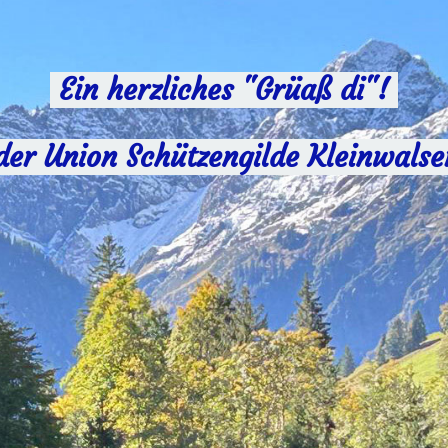
Ein herzliches "Grüaß di"!
der Union Schützengilde Kleinwalse