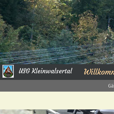
USG Kleinwalsertal
Willkom
Gä