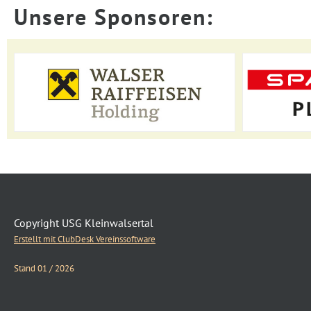
Unsere Sponsoren:
Copyright USG Kleinwalsertal
Erstellt mit ClubDesk Vereinssoftware
Stand 01 / 2026