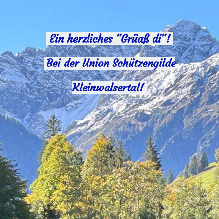
Ein herzliches "Grüaß di"!
Bei der Union Schützengilde
Kleinwalsertal!