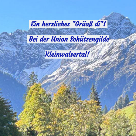
Ein herzliches "Grüaß di"!
Bei der Union Schützengilde
Kleinwalsertal!