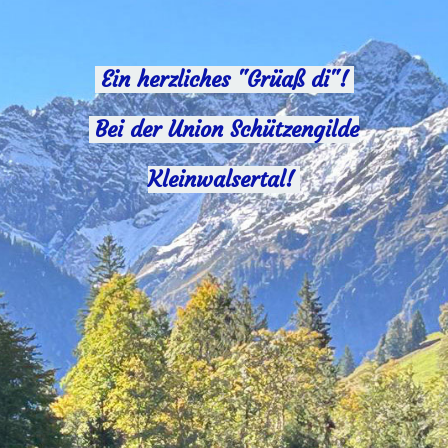
Ein herzliches "Grüaß di"!
Bei der Union Schützengilde
Kleinwalsertal!