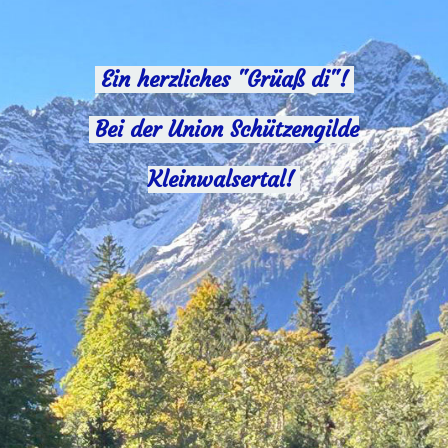
Ein herzliches "Grüaß di"!
Bei der Union Schützengilde
Kleinwalsertal!