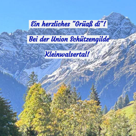
Ein herzliches "Grüaß di"!
Bei der Union Schützengilde
Kleinwalsertal!