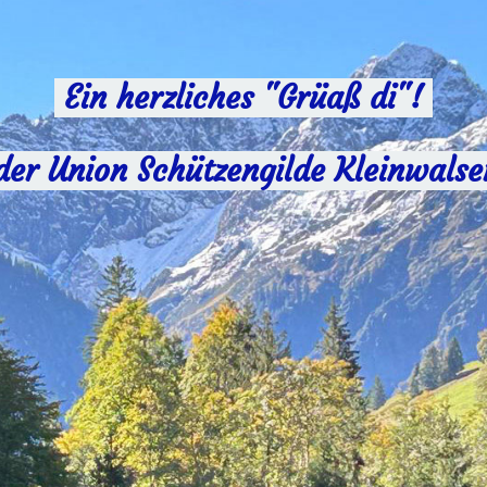
Ein herzliches "Grüaß di"!
der Union Schützengilde Kleinwalse