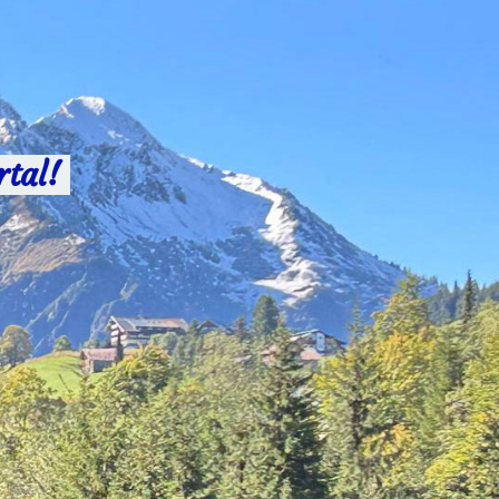
rtal!