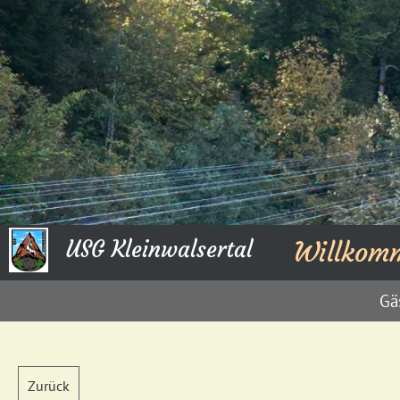
USG Kleinwalsertal
Willkom
Gä
Zurück