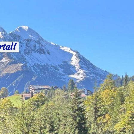
rtal!