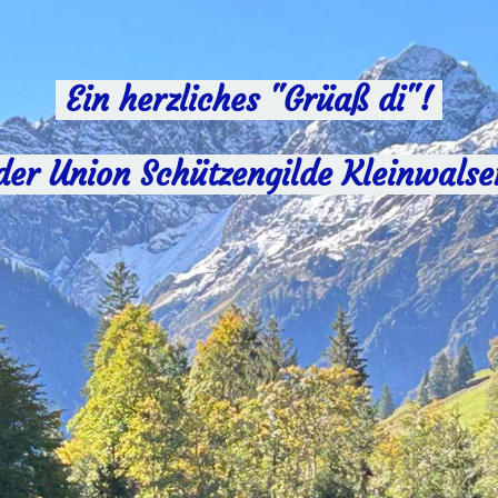
Ein herzliches "Grüaß di"!
der Union Schützengilde Kleinwalse