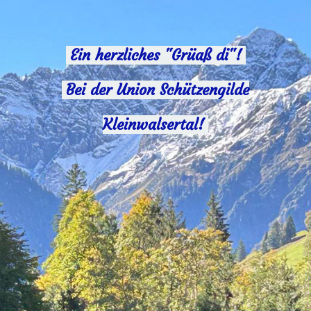
Ein herzliches "Grüaß di"!
Bei der Union Schützengilde
Kleinwalsertal!