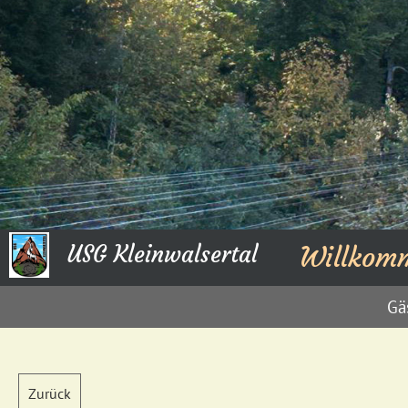
USG Kleinwalsertal
Willkom
Gä
Zurück