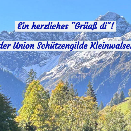
Ein herzliches "Grüaß di"!
der Union Schützengilde Kleinwalse