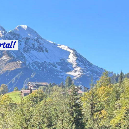
rtal!